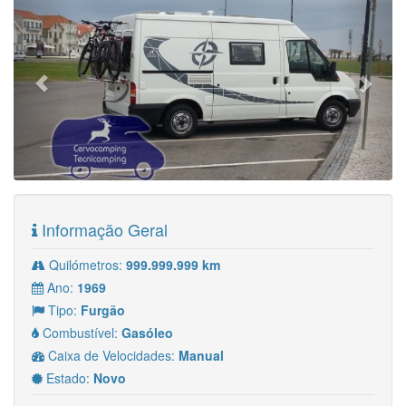
Informação Geral
Quilómetros:
999.999.999 km
Ano:
1969
Tipo:
Furgão
Combustível:
Gasóleo
Caixa de Velocidades:
Manual
Estado:
Novo