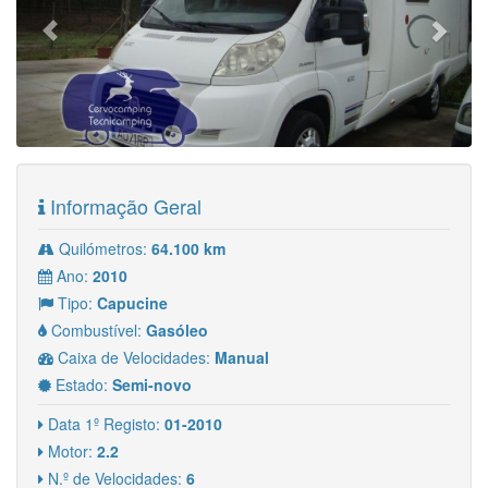
Informação Geral
Quilómetros:
64.100 km
Ano:
2010
Tipo:
Capucine
Combustível:
Gasóleo
Caixa de Velocidades:
Manual
Estado:
Semi-novo
Data 1º Registo:
01-2010
Motor:
2.2
N.º de Velocidades:
6